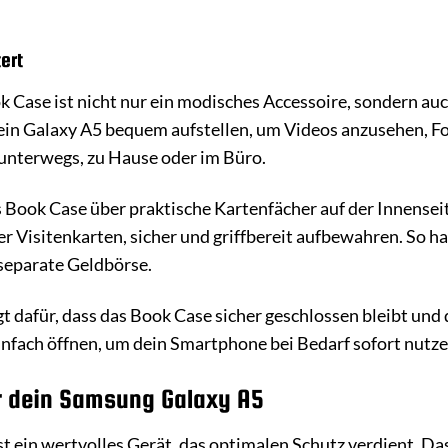
ert
 Case ist nicht nur ein modisches Accessoire, sondern auch
in Galaxy A5 bequem aufstellen, um Videos anzusehen, Fot
r unterwegs, zu Hause oder im Büro.
 Book Case über praktische Kartenfächer auf der Innenseite
r Visitenkarten, sicher und griffbereit aufbewahren. So ha
 separate Geldbörse.
dafür, dass das Book Case sicher geschlossen bleibt und d
einfach öffnen, um dein Smartphone bei Bedarf sofort nutz
r dein Samsung Galaxy A5
st ein wertvolles Gerät, das optimalen Schutz verdient. D