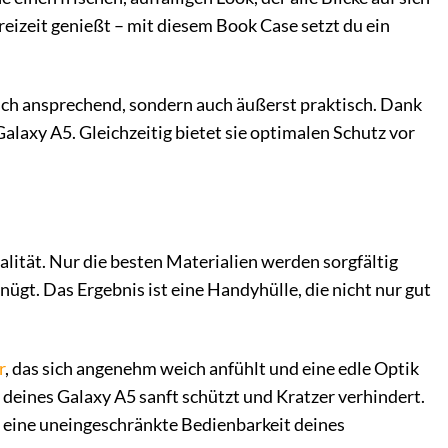
Freizeit genießt – mit diesem Book Case setzt du ein
tisch ansprechend, sondern auch äußerst praktisch. Dank
alaxy A5. Gleichzeitig bietet sie optimalen Schutz vor
lität. Nur die besten Materialien werden sorgfältig
ügt. Das Ergebnis ist eine Handyhülle, die nicht nur gut
r
, das sich angenehm weich anfühlt und eine edle Optik
y deines Galaxy A5 sanft schützt und Kratzer verhindert.
n eine uneingeschränkte Bedienbarkeit deines