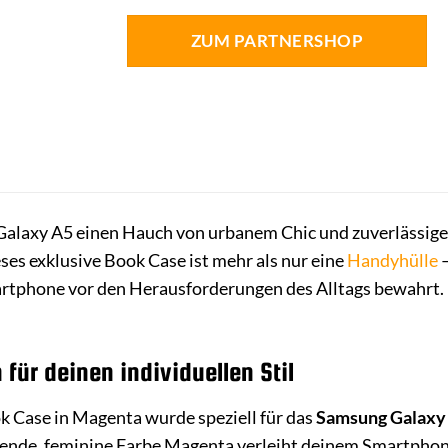
ZUM PARTNERSHOP
alaxy A5 einen Hauch von urbanem Chic und zuverlässig
eses exklusive Book Case ist mehr als nur eine
Handyhülle
–
artphone vor den Herausforderungen des Alltags bewahrt. 
 für deinen individuellen Stil
k Case in Magenta wurde speziell für das
Samsung Galaxy
ende, feminine Farbe Magenta verleiht deinem Smartphone ei