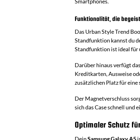
Smartphones.
Funktionalität, die begeist
Das Urban Style Trend Book
Standfunktion kannst du de
Standfunktion ist ideal fü
Darüber hinaus verfügt das
Kreditkarten, Ausweise ode
zusätzlichen Platz für eine
Der Magnetverschluss sorgt 
sich das Case schnell und 
Optimaler Schutz fü
Dein
Samsung Galaxy A5
i