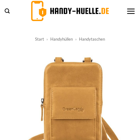
Zum
Inhalt
springen
Start
»
Handyhüllen
»
Handytaschen