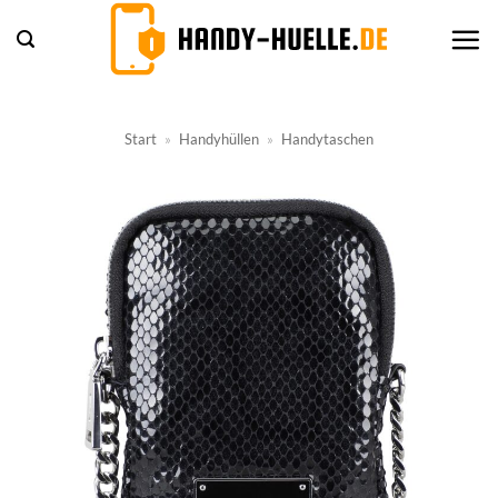
Zum
Inhalt
springen
Start
»
Handyhüllen
»
Handytaschen