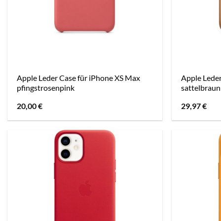
Apple Leder Case für iPhone XS Max
Apple Lede
pfingstrosenpink
sattelbraun
20,00
€
29,97
€