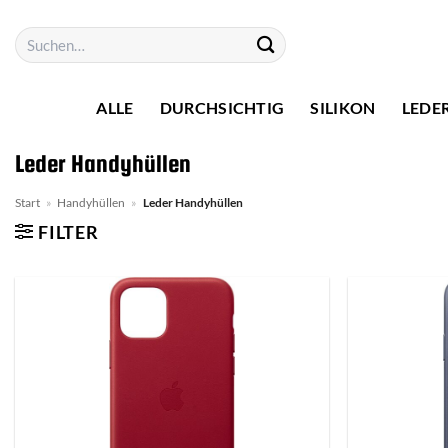
Zum
Suchen
Inhalt
nach:
springen
ALLE
DURCHSICHTIG
SILIKON
LEDE
Leder Handyhüllen
Start
»
Handyhüllen
»
Leder Handyhüllen
FILTER