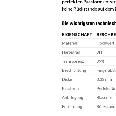
perfekten Passform
entste
keine Rückstände auf dem 
Die wichtigsten technisc
EIGENSCHAFT
BESCHR
Material
Hochwertig
Härtegrad
9H
Transparenz
99%
Beschichtung
Fingerabd
Dicke
0,33 mm
Passform
Perfekt fü
Anbringung
Blasenfrei
Entfernung
Rückstand