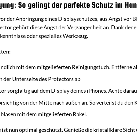
gung: So gelingt der perfekte Schutz im H
vor der Anbringung eines Displayschutzes, aus Angst vor B
ector gehört diese Angst der Vergangenheit an. Dank der e
enntnisse oder spezielles Werkzeug.
tten:
ündlich mit dem mitgelieferten Reinigungstuch. Entferne a
n der Unterseite des Protectors ab.
or sorgfältig auf dem Display deines iPhones. Achte darauf,
rsichtig von der Mitte nach außen an. So verteilst du den
tblasen mit dem mitgelieferten Rakel.
ist nun optimal geschützt. Genieße die kristallklare Sicht