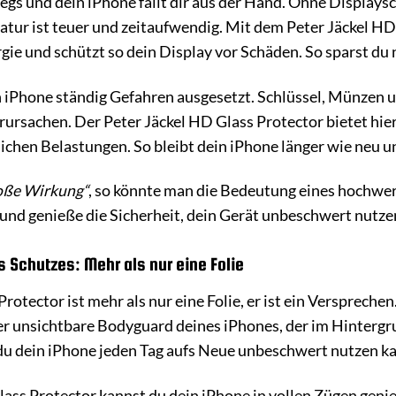
rwegs und dein iPhone fällt dir aus der Hand. Ohne Displays
atur ist teuer und zeitaufwendig. Mit dem Peter Jäckel HD
gie und schützt so dein Display vor Schäden. So sparst du
in iPhone ständig Gefahren ausgesetzt. Schlüssel, Münze
ursachen. Der Peter Jäckel HD Glass Protector bietet hier 
lichen Belastungen. So bleibt dein iPhone länger wie neu u
roße Wirkung“
, so könnte man die Bedeutung eines hochwe
und genieße die Sicherheit, dein Gerät unbeschwert nutze
 Schutzes: Mehr als nur eine Folie
rotector ist mehr als nur eine Folie, er ist ein Verspreche
t der unsichtbare Bodyguard deines iPhones, der im Hintergr
s du dein iPhone jeden Tag aufs Neue unbeschwert nutzen k
ass Protector kannst du dein iPhone in vollen Zügen geni