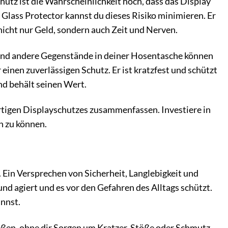
chutz ist die Wahrscheinlichkeit hoch, dass das Display
 Glass Protector kannst du dieses Risiko minimieren. Er
 nicht nur Geld, sondern auch Zeit und Nerven.
n und andere Gegenstände in deiner Hosentasche können
einen zuverlässigen Schutz. Er ist kratzfest und schützt
nd behält seinen Wert.
rtigen Displayschutzes zusammenfassen. Investiere in
n zu können.
n. Ein Versprechen von Sicherheit, Langlebigkeit und
und agiert und es vor den Gefahren des Alltags schützt.
annst.
eßen, ohne dir Sorgen um Kratzer, Stöße oder Schmutz