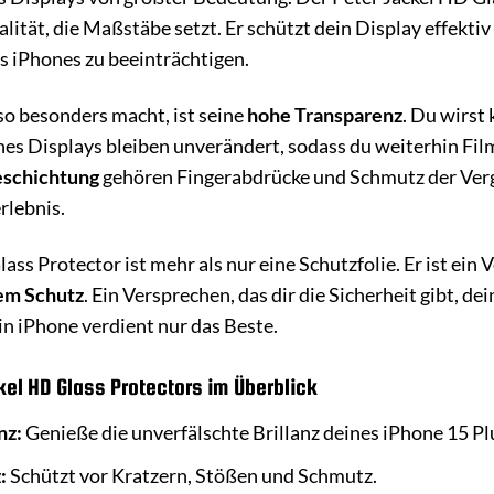
alität, die Maßstäbe setzt. Er schützt dein Display effekt
es iPhones zu beeinträchtigen.
o besonders macht, ist seine
hohe Transparenz
. Du wirst
nes Displays bleiben unverändert, sodass du weiterhin Film
eschichtung
gehören Fingerabdrücke und Schmutz der Verga
rlebnis.
ass Protector ist mehr als nur eine Schutzfolie. Er ist ei
tem Schutz
. Ein Versprechen, das dir die Sicherheit gibt, 
n iPhone verdient nur das Beste.
kel HD Glass Protectors im Überblick
nz:
Genieße die unverfälschte Brillanz deines iPhone 15 Pl
:
Schützt vor Kratzern, Stößen und Schmutz.