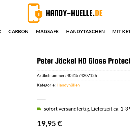
R
CARBON
MAGSAFE
HANDYTASCHEN
MIT KE
Peter Jäckel HD Glass Protect
Artikelnummer:
4031574207126
Kategorie:
Handyhüllen
sofort versandfertig, Lieferzeit ca. 1-
19,95
€