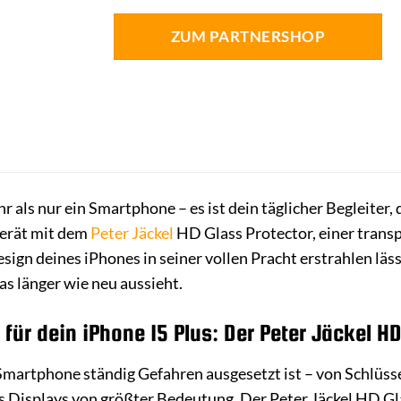
ZUM PARTNERSHOP
r als nur ein Smartphone – es ist dein täglicher Begleiter, 
Gerät mit dem
Peter Jäckel
HD Glass Protector, einer transpa
sign deines iPhones in seiner vollen Pracht erstrahlen läs
das länger wie neu aussieht.
z für dein iPhone 15 Plus: Der Peter Jäckel H
r Smartphone ständig Gefahren ausgesetzt ist – von Schlüss
des Displays von größter Bedeutung. Der Peter Jäckel HD Gl