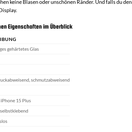
hen keine Blasen oder unschönen Ränder. Und falls du den 
Display.
hen Eigenschaften im Überblick
EIBUNG
es gehärtetes Glas
ruckabweisend, schmutzabweisend
r iPhone 15 Plus
, selbstklebend
slos