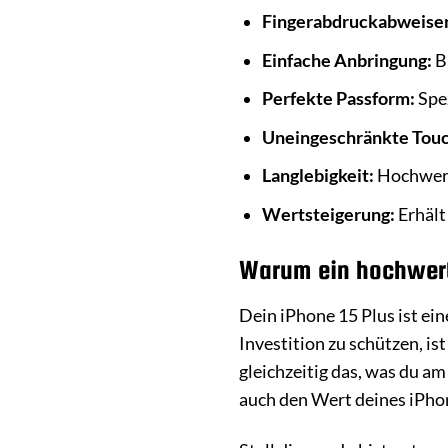
Fingerabdruckabweise
Einfache Anbringung:
Bl
Perfekte Passform:
Spez
Uneingeschränkte Touc
Langlebigkeit:
Hochwerti
Wertsteigerung:
Erhält
Warum ein hochwerti
Dein iPhone 15 Plus ist ei
Investition zu schützen, is
gleichzeitig das, was du am
auch den Wert deines iPho