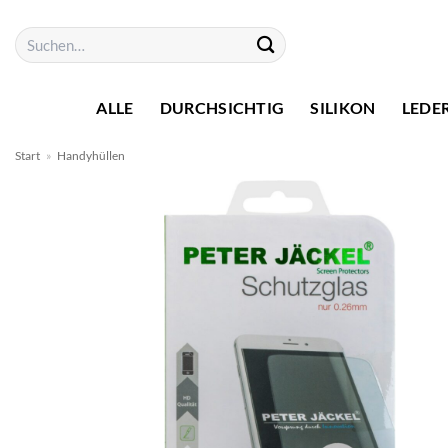
Zum
Suchen
Inhalt
nach:
springen
ALLE
DURCHSICHTIG
SILIKON
LEDE
Start
»
Handyhüllen