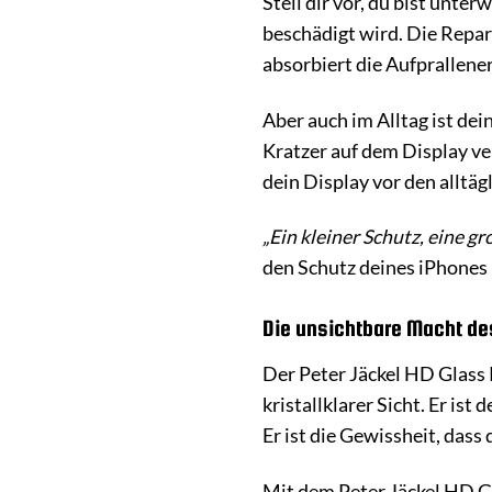
Stell dir vor, du bist unte
beschädigt wird. Die Repar
absorbiert die Aufprallener
Aber auch im Alltag ist de
Kratzer auf dem Display ver
dein Display vor den alltäg
„Ein kleiner Schutz, eine g
den Schutz deines iPhones 
Die unsichtbare Macht des
Der Peter Jäckel HD Glass P
kristallklarer Sicht. Er is
Er ist die Gewissheit, das
Mit dem Peter Jäckel HD Gl