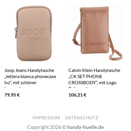
Joop Jeans Handytasche
Calvin Klein Handytasche
„lettera bianca phonecase
„CK SET PHONE
lvz“, mit schöner
CROSSBODY“, mit Logo
Logoprägung grau
Prägung braun
79,95
€
106,21
€
IMPRESSUM
DATENSCHUTZ
Copyright 2026 ©
handy-huelle.de