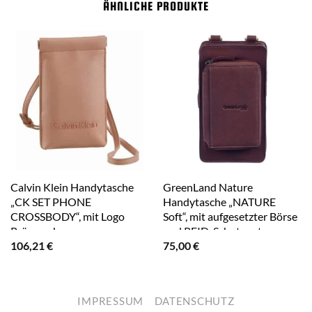
ÄHNLICHE PRODUKTE
Calvin Klein Handytasche
GreenLand Nature
„CK SET PHONE
Handytasche „NATURE
CROSSBODY“, mit Logo
Soft“, mit aufgesetzter Börse
Prägung braun
und RFID-Schutz rot
106,21
€
75,00
€
IMPRESSUM
DATENSCHUTZ