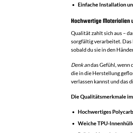
Einfache Installation u
Hochwertige Materialien 
Qualität zahlt sich aus – d
sorgfältig verarbeitet. Das
sobald du sie in den Händen
Denk an
das Gefühl, wenn du
die in die Herstellung gefl
verlassen kannst und das di
Die Qualitätsmerkmale im
Hochwertiges Polycarb
Weiche TPU-Innenhüll