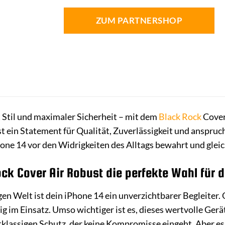
ZUM PARTNERSHOP
 Stil und maximaler Sicherheit – mit dem
Black Rock
Cover
 ist ein Statement für Qualität, Zuverlässigkeit und anspru
one 14 vor den Widrigkeiten des Alltags bewahrt und gleic
k Cover Air Robust die perfekte Wahl für de
gen Welt ist dein iPhone 14 ein unverzichtbarer Begleiter.
ig im Einsatz. Umso wichtiger ist es, dieses wertvolle Ger
tklassigen Schutz, der keine Kompromisse eingeht. Aber es i