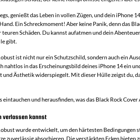
erwegs, genießt das Leben in vollen Zügen, und dein iPhone
er Hand. Ein Schreckmoment! Aber keine Panik, denn das Bl
 teuren Schäden. Du kannst aufatmen und dein Abenteuer u
le gibt.
obust ist nicht nur ein Schutzschild, sondern auch ein Aus
 nahtlos in das Erscheinungsbild deines iPhone 14 ein und 
t und Ästhetik widerspiegelt. Mit dieser Hülle zeigst du, d
ails eintauchen und herausfinden, was das Black Rock Cover
ch verlassen kannst
Robust wurde entwickelt, um den härtesten Bedingungen st
rze zuverlässig absorbieren. Die verstärkten Ecken bieten 