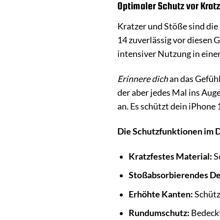
Optimaler Schutz vor Krat
Kratzer und Stöße sind di
14 zuverlässig vor diesen G
intensiver Nutzung in eine
Erinnere dich
an das Gefühl
der aber jedes Mal ins Aug
an. Es schützt dein iPhone
Die Schutzfunktionen im D
Kratzfestes Material:
S
Stoßabsorbierendes De
Erhöhte Kanten:
Schütz
Rundumschutz:
Bedeckt