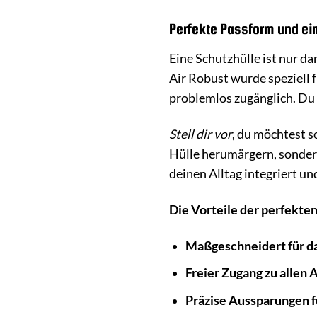
Perfekte Passform und ei
Eine Schutzhülle ist nur da
Air Robust wurde speziell 
problemlos zugänglich. Du
Stell dir vor
, du möchtest s
Hülle herumärgern, sondern 
deinen Alltag integriert und
Die Vorteile der perfekte
Maßgeschneidert für da
Freier Zugang zu allen 
Präzise Aussparungen f