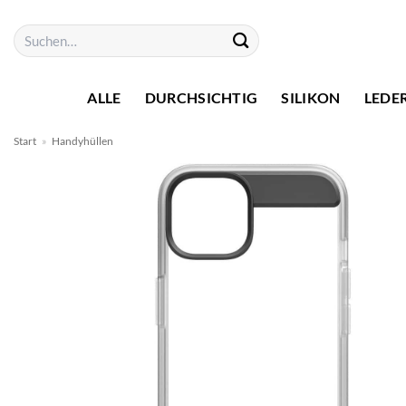
Zum
Suchen
Inhalt
nach:
springen
ALLE
DURCHSICHTIG
SILIKON
LEDE
Start
»
Handyhüllen