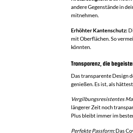
andere Gegenstände in dein
mitnehmen.
Erhöhter Kantenschutz:
Di
mit Oberflächen. So vermei
könnten.
Transparenz, die begeiste
Das transparente Design de
genießen. Es ist, als hätte
Vergilbungsresistentes Mat
längerer Zeit noch transpa
Plus bleibt immer im besten
Perfekte Passform:
Das Cov