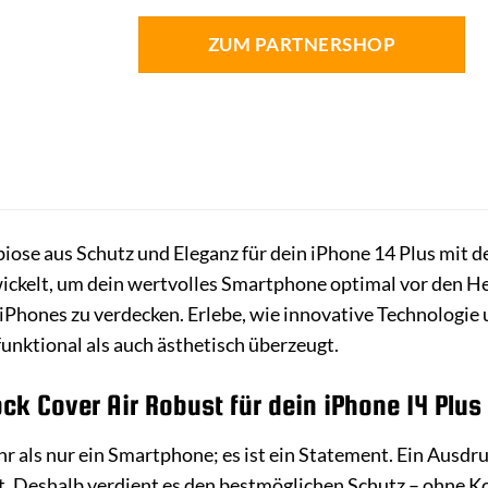
ZUM PARTNERSHOP
iose aus Schutz und Eleganz für dein iPhone 14 Plus mit 
kelt, um dein wertvolles Smartphone optimal vor den Her
s iPhones zu verdecken. Erlebe, wie innovative Technologi
unktional als auch ästhetisch überzeugt.
k Cover Air Robust für dein iPhone 14 Plus 
r als nur ein Smartphone; es ist ein Statement. Ein Ausdru
t. Deshalb verdient es den bestmöglichen Schutz – ohne K