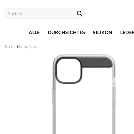
Zum
Suchen
Inhalt
nach:
springen
ALLE
DURCHSICHTIG
SILIKON
LEDE
Start
»
Handyhüllen