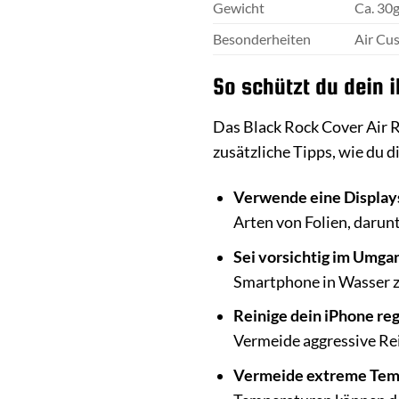
Gewicht
Ca. 30
Besonderheiten
Air Cu
So schützt du dein i
Das Black Rock Cover Air R
zusätzliche Tipps, wie du 
Verwende eine Displays
Arten von Folien, darun
Sei vorsichtig im Umgan
Smartphone in Wasser zu
Reinige dein iPhone re
Vermeide aggressive Rei
Vermeide extreme Tem