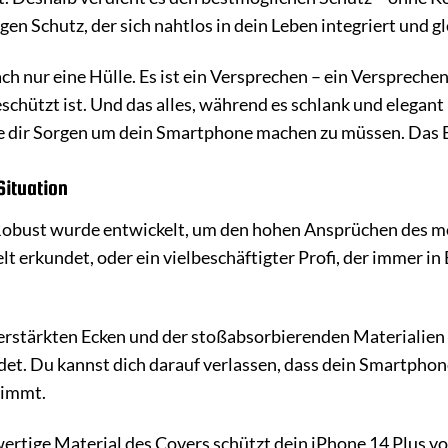
gen Schutz, der sich nahtlos in dein Leben integriert und g
ach nur eine Hülle. Es ist ein Versprechen – ein Versprech
schützt ist. Und das alles, während es schlank und elegant b
e dir Sorgen um dein Smartphone machen zu müssen. Das Bla
Situation
Robust wurde entwickelt, um den hohen Ansprüchen des mo
lt erkundet, oder ein vielbeschäftigter Profi, der immer in
rstärkten Ecken und der stoßabsorbierenden Materialien 
t. Du kannst dich darauf verlassen, dass dein Smartphon
nimmt.
rtige Material des Covers schützt dein iPhone 14 Plus vo