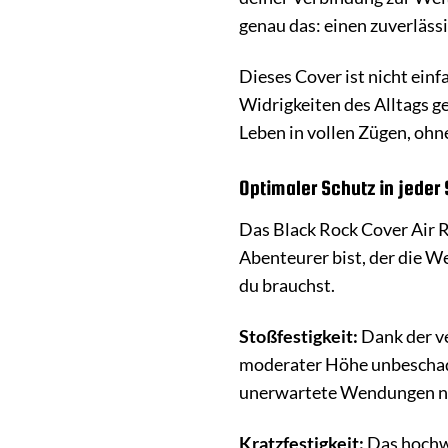
genau das: einen zuverlässi
Dieses Cover ist nicht einf
Widrigkeiten des Alltags ge
Leben in vollen Zügen, ohn
Optimaler Schutz in jeder 
Das Black Rock Cover Air 
Abenteurer bist, der die We
du brauchst.
Stoßfestigkeit:
Dank der ve
moderater Höhe unbeschade
unerwartete Wendungen 
Kratzfestigkeit:
Das hochwe