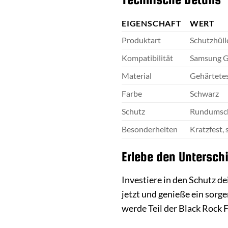
EIGENSCHAFT
WERT
Produktart
Schutzhüll
Kompatibilität
Samsung G
Material
Gehärtetes
Farbe
Schwarz
Schutz
Rundumschu
Besonderheiten
Kratzfest,
Erlebe den Untersch
Investiere in den Schutz d
jetzt und genieße ein sor
werde Teil der Black Rock F