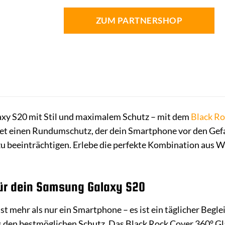
ZUM PARTNERSHOP
xy S20 mit Stil und maximalem Schutz – mit dem
Black Ro
t einen Rundumschutz, der dein Smartphone vor den Gefah
u beeinträchtigen. Erlebe die perfekte Kombination aus W
für dein Samsung Galaxy S20
 mehr als nur ein Smartphone – es ist ein täglicher Beglei
s den bestmöglichen Schutz. Das Black Rock Cover 360° Gla