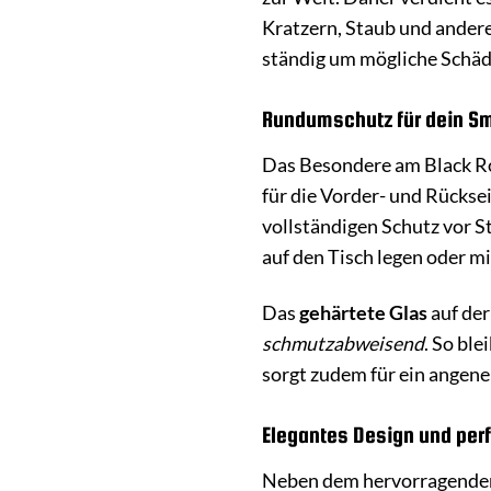
Kratzern, Staub und ander
ständig um mögliche Schäd
Rundumschutz für dein S
Das Besondere am Black Ro
für die Vorder- und Rückse
vollständigen Schutz vor 
auf den Tisch legen oder m
Das
gehärtete Glas
auf der
schmutzabweisend
. So bl
sorgt zudem für ein angene
Elegantes Design und per
Neben dem hervorragenden 