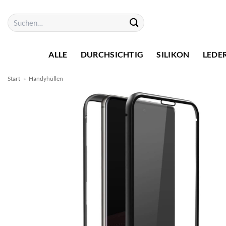
Zum
Suchen
Inhalt
nach:
springen
ALLE
DURCHSICHTIG
SILIKON
LEDE
Start
»
Handyhüllen