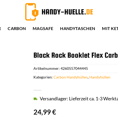
R
CARBON
MAGSAFE
HANDYTASCHEN
MIT KE
Black Rock Booklet Flex Car
Artikelnummer:
4260557044445
Kategorien:
Carbon Handyhüllen
,
Handyhüllen
Versandlager: Lieferzeit ca. 1-3 Werkt
24,99
€