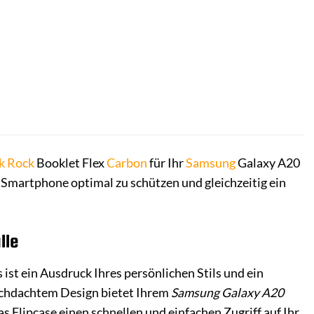
k Rock
Booklet Flex
Carbon
für Ihr
Samsung
Galaxy A20
r Smartphone optimal zu schützen und gleichzeitig ein
lle
Es ist ein Ausdruck Ihres persönlichen Stils und ein
urchdachtem Design bietet Ihrem
Samsung Galaxy A20
 Flipcase einen schnellen und einfachen Zugriff auf Ihr