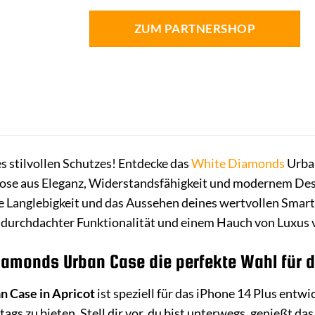
ZUM PARTNERSHOP
 stilvollen Schutzes! Entdecke das
White Diamonds
Urban
iose aus Eleganz, Widerstandsfähigkeit und modernem Des
n die Langlebigkeit und das Aussehen deines wertvollen Sma
 durchdachter Funktionalität und einem Hauch von Luxus 
monds Urban Case die perfekte Wahl für de
 Case in Apricot
ist speziell für das iPhone 14 Plus entw
gs zu bieten. Stell dir vor, du bist unterwegs, genießt da