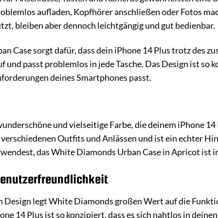
oblemlos aufladen, Kopfhörer anschließen oder Fotos mach
ützt, bleiben aber dennoch leichtgängig und gut bedienbar.
an Case sorgt dafür, dass dein iPhone 14 Plus trotz des zu
uf und passt problemlos in jede Tasche. Das Design ist so k
nforderungen deines Smartphones passt.
 wunderschöne und vielseitige Farbe, die deinem iPhone 1
en verschiedenen Outfits und Anlässen und ist ein echter Hi
erwendest, das White Diamonds Urban Case in Apricot ist 
Benutzerfreundlichkeit
Design legt White Diamonds großen Wert auf die Funktion
e 14 Plus ist so konzipiert, dass es sich nahtlos in deinen 