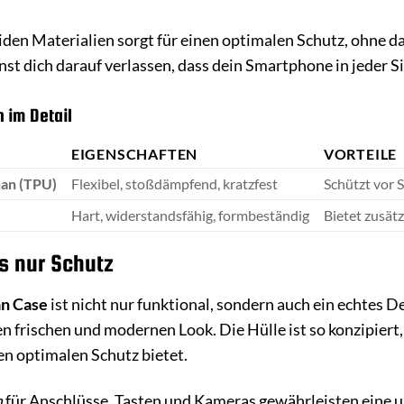
den Materialien sorgt für einen optimalen Schutz, ohne da
st dich darauf verlassen, dass dein Smartphone in jeder S
 im Detail
EIGENSCHAFTEN
VORTEILE
han (TPU)
Flexibel, stoßdämpfend, kratzfest
Schützt vor 
Hart, widerstandsfähig, formbeständig
Bietet zusätz
s nur Schutz
n Case
ist nicht nur funktional, sondern auch ein echtes 
n frischen und modernen Look. Die Hülle ist so konzipiert,
en optimalen Schutz bietet.
n
für Anschlüsse, Tasten und Kameras gewährleisten eine 