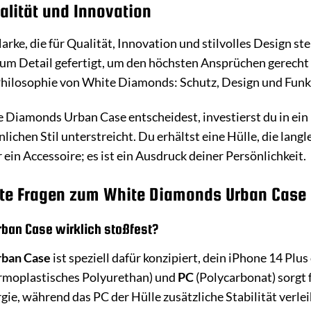
lität und Innovation
rke, die für Qualität, Innovation und stilvolles Design 
zum Detail gefertigt, um den höchsten Ansprüchen gerecht 
 Philosophie von White Diamonds: Schutz, Design und Funkt
 Diamonds Urban Case entscheidest, investierst du in ein P
ichen Stil unterstreicht. Du erhältst eine Hülle, die langl
 ein Accessoire; es ist ein Ausdruck deiner Persönlichkeit.
llte Fragen zum White Diamonds Urban Case
rban Case wirklich stoßfest?
rban Case
ist speziell dafür konzipiert, dein iPhone 14 Plu
rmoplastisches Polyurethan) und
PC
(Polycarbonat) sorgt
gie, während das PC der Hülle zusätzliche Stabilität verlei