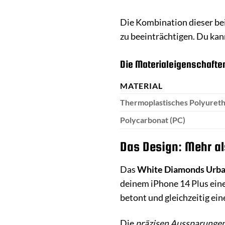
Die Kombination dieser bei
zu beeinträchtigen. Du kann
Die Materialeigenschaften
MATERIAL
Thermoplastisches Polyuret
Polycarbonat (PC)
Das Design: Mehr al
Das
White Diamonds Urba
deinem iPhone 14 Plus eine
betont und gleichzeitig ein
Die
präzisen Aussparunge