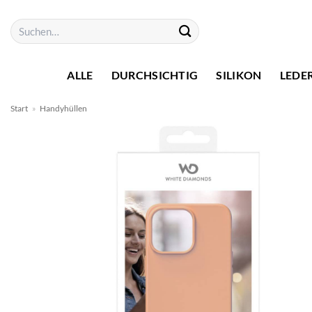
Zum
Suchen
Inhalt
nach:
springen
ALLE
DURCHSICHTIG
SILIKON
LEDE
Start
»
Handyhüllen