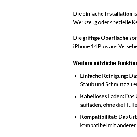
Die
einfache Installation
i
Werkzeug oder spezielle Ken
Die
griffige Oberfläche
sor
iPhone 14 Plus aus Versehen
Weitere nützliche Funktio
Einfache Reinigung:
Das
Staub und Schmutz zu e
Kabelloses Laden:
Das U
aufladen, ohne die Hüll
Kompatibilität:
Das Urba
kompatibel mit anderen