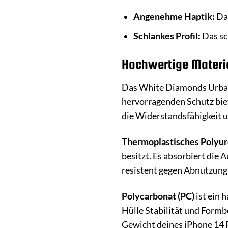
Angenehme Haptik:
Das
Schlankes Profil:
Das sc
Hochwertige Materia
Das White Diamonds Urban C
hervorragenden Schutz bie
die Widerstandsfähigkeit 
Thermoplastisches Polyur
besitzt. Es absorbiert die
resistent gegen Abnutzung,
Polycarbonat (PC)
ist ein 
Hülle Stabilität und Formbe
Gewicht deines iPhone 14 P