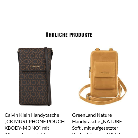
ÄHNLICHE PRODUKTE
Calvin Klein Handytasche
GreenLand Nature
„CK MUST PHONE POUCH
Handytasche „NATURE
XBODY-MONO“, mit
Soft“, mit aufgesetzter
Allover-Logoprint braun
Kartenbörse und RFID-