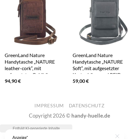
GreenLand Nature
GreenLand Nature
Handytasche „NATURE
Handytasche „NATURE
leather-cork“, mit
Soft“, mit aufgesetzter
aufgesetzter Geldbörse
Kartenbörse und RFID-
94,90
€
59,00
€
braun
Schutz blau
IMPRESSUM
DATENSCHUTZ
Copyright 2026 ©
handy-huelle.de
Anzeige*
Close