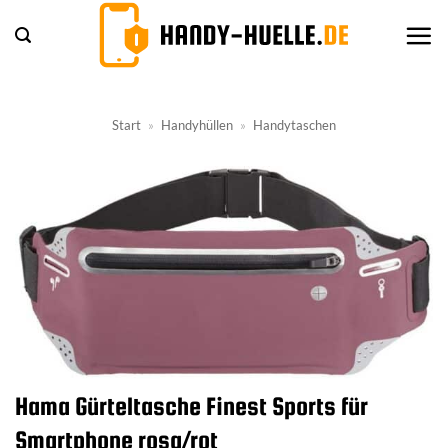
Zum
Inhalt
springen
Start
»
Handyhüllen
»
Handytaschen
Hama Gürteltasche Finest Sports für
Smartphone rosa/rot