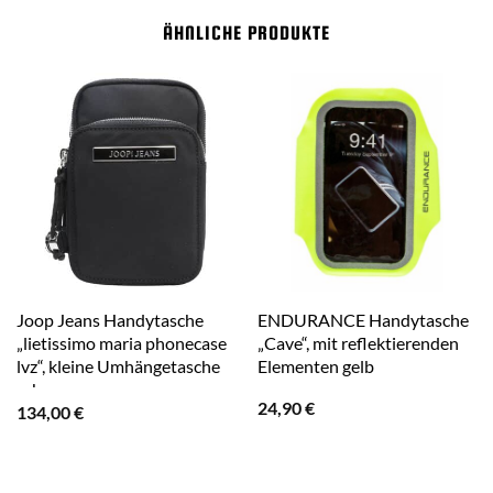
ÄHNLICHE PRODUKTE
Joop Jeans Handytasche
ENDURANCE Handytasche
„lietissimo maria phonecase
„Cave“, mit reflektierenden
lvz“, kleine Umhängetasche
Elementen gelb
schwarz
24,90
€
134,00
€