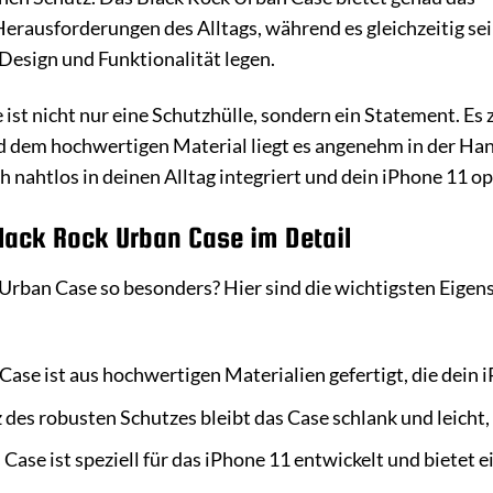
erausforderungen des Alltags, während es gleichzeitig sein
, Design und Funktionalität legen.
st nicht nur eine Schutzhülle, sondern ein Statement. Es ze
d dem hochwertigen Material liegt es angenehm in der Hand 
sich nahtlos in deinen Alltag integriert und dein iPhone 11 
Black Rock Urban Case im Detail
rban Case so besonders? Hier sind die wichtigsten Eigens
Case ist aus hochwertigen Materialien gefertigt, die dein 
 des robusten Schutzes bleibt das Case schlank und leicht,
Case ist speziell für das iPhone 11 entwickelt und bietet e