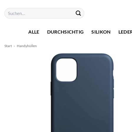
Zum
Suchen
Inhalt
nach:
springen
ALLE
DURCHSICHTIG
SILIKON
LEDE
Start
»
Handyhüllen