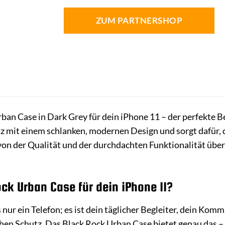
ZUM PARTNERSHOP
ban Case in Dark Grey für dein iPhone 11 – der perfekte Be
tz mit einem schlanken, modernen Design und sorgt dafür, d
ch von der Qualität und der durchdachten Funktionalität üb
k Urban Case für dein iPhone 11?
s nur ein Telefon; es ist dein täglicher Begleiter, dein K
hen Schutz. Das Black Rock Urban Case bietet genau das – 