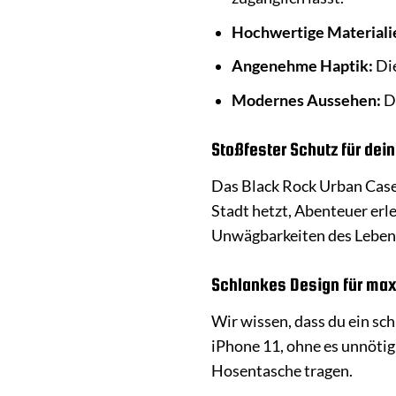
Hochwertige Materiali
Angenehme Haptik:
Die
Modernes Aussehen:
Da
Stoßfester Schutz für dei
Das Black Rock Urban Case 
Stadt hetzt, Abenteuer erle
Unwägbarkeiten des Leben
Schlankes Design für ma
Wir wissen, dass du ein sch
iPhone 11, ohne es unnötig
Hosentasche tragen.