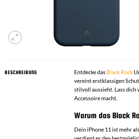
Entdecke das
Black Rock
Ur
BESCHREIBUNG
vereint erstklassigen Schu
stilvoll aussieht. Lass di
Accessoire macht.
Warum das Black Roc
Dein iPhone 11 ist mehr al
verdient es den bestmöglic