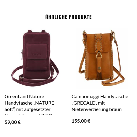
ÄHNLICHE PRODUKTE
GreenLand Nature
Campomaggi Handytasche
Handytasche „NATURE
„GRECALE“, mit
Soft“, mit aufgesetzter
Nietenverzierung braun
Kartenbörse und RFID-
155,00
€
59,00
€
Schutz rot