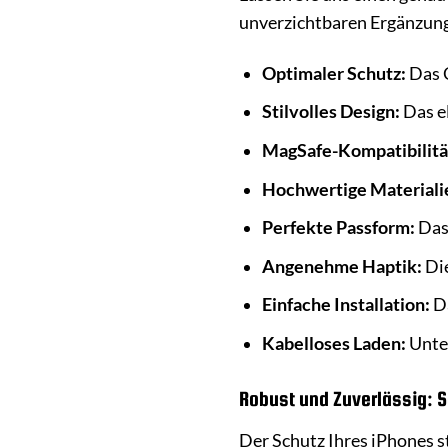
unverzichtbaren Ergänzung
Optimaler Schutz:
Das C
Stilvolles Design:
Das el
MagSafe-Kompatibilitä
Hochwertige Materiali
Perfekte Passform:
Das 
Angenehme Haptik:
Die
Einfache Installation:
Da
Kabelloses Laden:
Unter
Robust und Zuverlässig: S
Der Schutz Ihres iPhones s