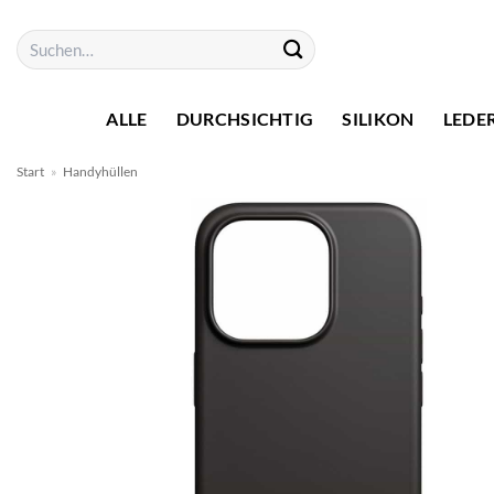
Zum
Suchen
Inhalt
nach:
springen
ALLE
DURCHSICHTIG
SILIKON
LEDE
Start
»
Handyhüllen