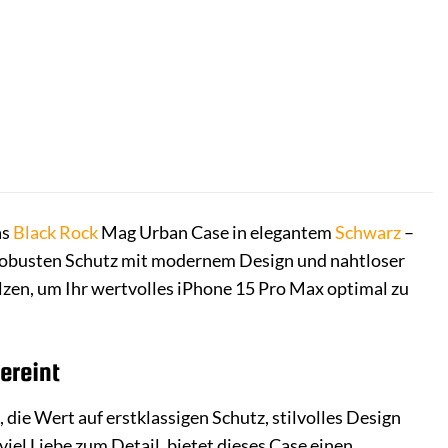
as
Black Rock
Mag Urban Case in elegantem
Schwarz
–
nt robusten Schutz mit modernem Design und nahtloser
elzen, um Ihr wertvolles iPhone 15 Pro Max optimal zu
ereint
 die Wert auf erstklassigen Schutz, stilvolles Design
iel Liebe zum Detail, bietet dieses Case einen