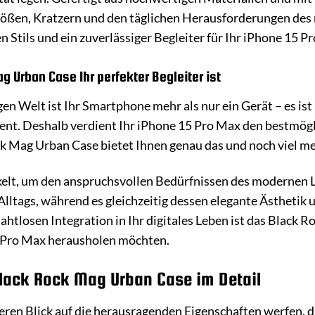
ßen, Kratzern und den täglichen Herausforderungen des mob
 Stils und ein zuverlässiger Begleiter für Ihr iPhone 15 P
Urban Case Ihr perfekter Begleiter ist
gen Welt ist Ihr Smartphone mehr als nur ein Gerät – es ist
tent. Deshalb verdient Ihr iPhone 15 Pro Max den bestmögl
k Mag Urban Case bietet Ihnen genau das und noch viel me
elt, um den anspruchsvollen Bedürfnissen des modernen Le
lltags, während es gleichzeitig dessen elegante Ästhetik 
htlosen Integration in Ihr digitales Leben ist das Black R
 Pro Max herausholen möchten.
Black Rock Mag Urban Case im Detail
eren Blick auf die herausragenden Eigenschaften werfen, 