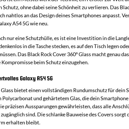
 Schutz, ohne dabei seine Schönheit zu verlieren. Das Bla
ch nahtlos an das Design deines Smartphones anpasst. Ve
alaxy A54 5G wie neu.
ach nur eine Schutzhülle, es ist eine Investition in die Lan
enkenlos in die Tasche stecken, es auf den Tisch legen ode
ssen. Das Black Rock Cover 360° Glass macht genau das mö
e Kompromisse beim Schutz einzugehen.
rtvolles Galaxy A54 5G
 Glass bietet einen vollständigen Rundumschutz für dein 
Polycarbonat und gehärtetem Glas, die dein Smartphone z
ie präzisen Aussparungen gewährleisten, dass alle Anschl
zugänglich sind. Die schlanke Bauweise des Covers sorgt 
rm erhalten bleibt.