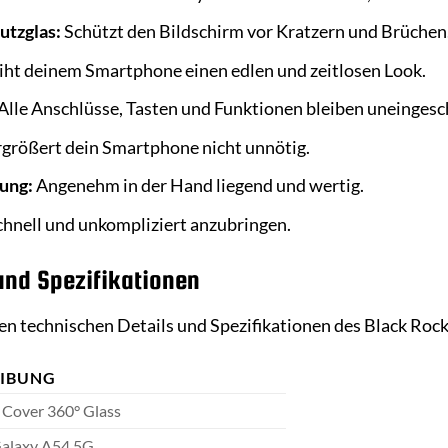
utzglas:
Schützt den Bildschirm vor Kratzern und Brüchen
iht deinem Smartphone einen edlen und zeitlosen Look.
Alle Anschlüsse, Tasten und Funktionen bleiben uneingesc
größert dein Smartphone nicht unnötig.
ung:
Angenehm in der Hand liegend und wertig.
hnell und unkompliziert anzubringen.
und Spezifikationen
igen technischen Details und Spezifikationen des Black Ro
EIBUNG
 Cover 360° Glass
alaxy A54 5G