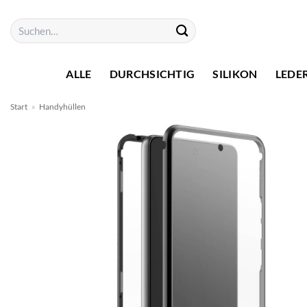
Zum
Suchen
Inhalt
nach:
springen
ALLE
DURCHSICHTIG
SILIKON
LEDE
Start
»
Handyhüllen