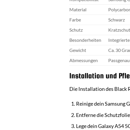
Material
Polycarbon
Farbe
Schwarz
Schutz
Kratzschut
Besonderheiten
Integriert
Gewicht
Ca. 30 Gr
Abmessungen
Passgenau
Installation und Pfl
Die Installation des Black 
Reinige dein Samsung G
Entferne die Schutzfoli
Lege dein Galaxy A54 5G