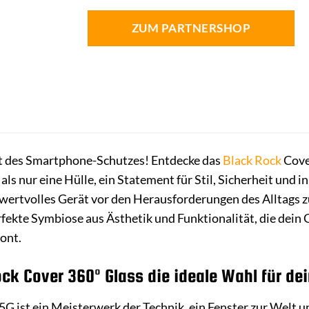
ZUM PARTNERSHOP
t des Smartphone-Schutzes! Entdecke das
Black Rock
Cove
als nur eine Hülle, ein Statement für Stil, Sicherheit un
 wertvolles Gerät vor den Herausforderungen des Alltags
rfekte Symbiose aus Ästhetik und Funktionalität, die dein 
ont.
k Cover 360° Glass die ideale Wahl für dei
 ist ein Meisterwerk der Technik, ein Fenster zur Welt un