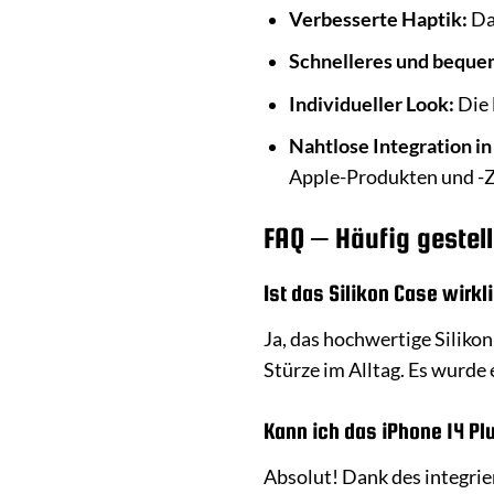
Verbesserte Haptik:
Das
Schnelleres und beque
Individueller Look:
Die 
Nahtlose Integration i
Apple-Produkten und 
FAQ – Häufig gestel
Ist das Silikon Case wirk
Ja, das hochwertige Siliko
Stürze im Alltag. Es wurde
Kann ich das iPhone 14 Pl
Absolut! Dank des integrie