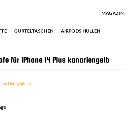
MAGAZIN
TTE
GÜRTELTASCHEN
AIRPODS HÜLLEN
fe für iPhone 14 Plus kanariengelb
likon Handyhüllen
age