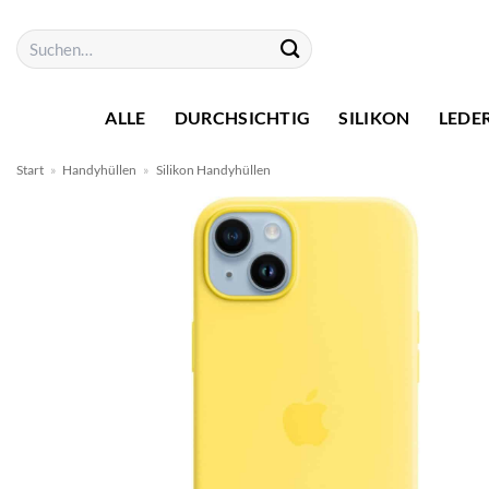
Zum
Suchen
Inhalt
nach:
springen
ALLE
DURCHSICHTIG
SILIKON
LEDE
Start
»
Handyhüllen
»
Silikon Handyhüllen