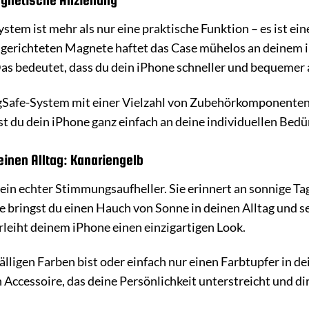
tem ist mehr als nur eine praktische Funktion – es ist ein
sgerichteten Magnete haftet das Case mühelos an deinem i
Das bedeutet, dass du dein iPhone schneller und bequemer a
gSafe-System mit einer Vielzahl von Zubehörkomponenten 
t du dein iPhone ganz einfach an deine individuellen Bedü
einen Alltag: Kanariengelb
 ein echter Stimmungsaufheller. Sie erinnert an sonnige 
e bringst du einen Hauch von Sonne in deinen Alltag und se
rleiht deinem iPhone einen einzigartigen Look.
fälligen Farben bist oder einfach nur einen Farbtupfer in d
in Accessoire, das deine Persönlichkeit unterstreicht und di