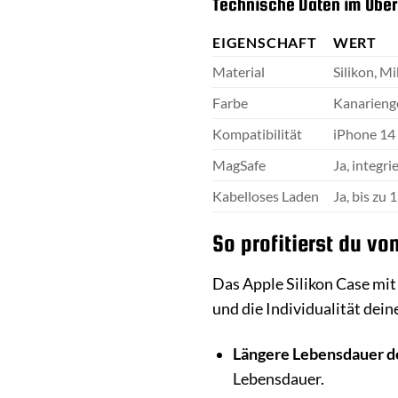
Technische Daten im Über
EIGENSCHAFT
WERT
Material
Silikon, M
Farbe
Kanarieng
Kompatibilität
iPhone 14
MagSafe
Ja, integri
Kabelloses Laden
Ja, bis zu 
So profitierst du v
Das Apple Silikon Case mit 
und die Individualität dein
Längere Lebensdauer d
Lebensdauer.