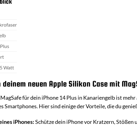
blick
ikrofaser
elb
 Plus
ert
15 Watt
on deinem neuen Apple Silikon Case mit Mag
MagSafe für dein iPhone 14 Plus in Kanariengelb ist mehr al
es Smartphones. Hier sind einige der Vorteile, die du genie
eines iPhones:
Schütze dein iPhone vor Kratzern, Stößen 