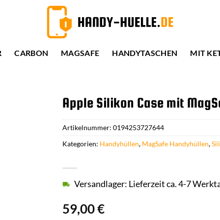
R
CARBON
MAGSAFE
HANDYTASCHEN
MIT KE
Apple Silikon Case mit MagSa
Artikelnummer:
0194253727644
Kategorien:
Handyhüllen
,
MagSafe Handyhüllen
,
Si
Versandlager: Lieferzeit ca. 4-7 Werkt
59,00
€