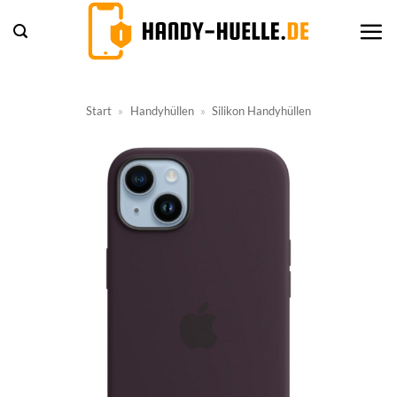
Zum
Inhalt
springen
Start
»
Handyhüllen
»
Silikon Handyhüllen