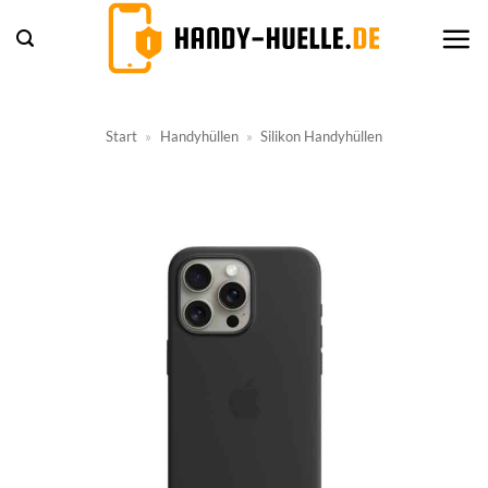
Zum
Inhalt
springen
Start
»
Handyhüllen
»
Silikon Handyhüllen