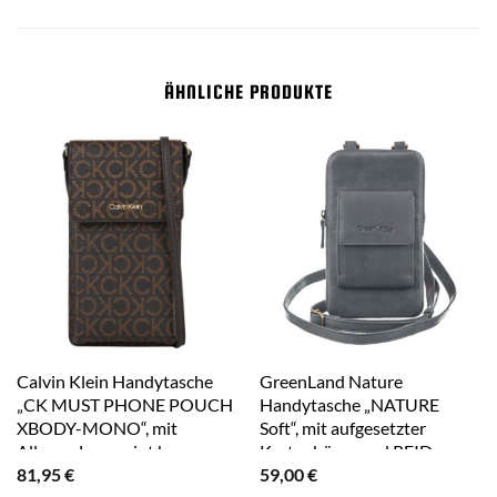
ÄHNLICHE PRODUKTE
Calvin Klein Handytasche
GreenLand Nature
„CK MUST PHONE POUCH
Handytasche „NATURE
XBODY-MONO“, mit
Soft“, mit aufgesetzter
Allover-Logoprint braun
Kartenbörse und RFID-
81,95
€
59,00
€
Schutz blau