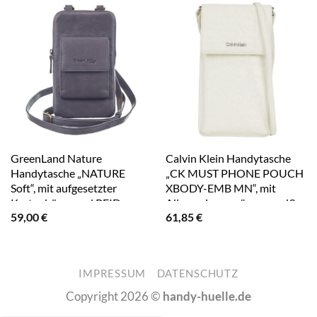
GreenLand Nature
Calvin Klein Handytasche
Handytasche „NATURE
„CK MUST PHONE POUCH
Soft“, mit aufgesetzter
XBODY-EMB MN“, mit
Kartenbörse und RFID-
Allover-Logoprägung weiß
59,00
€
61,85
€
Schutz grau
IMPRESSUM
DATENSCHUTZ
Copyright 2026 ©
handy-huelle.de