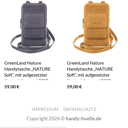
GreenLand Nature
GreenLand Nature
Handytasche „NATURE
Handytasche „NATURE
Soft“, mit aufgesetzter
Soft“, mit aufgesetzter
Kartenbörse und RFID-
Kartenbörse und RFID-
59,00
€
59,00
€
Schutz grau
Schutz gelb
IMPRESSUM
DATENSCHUTZ
Copyright 2026 ©
handy-huelle.de