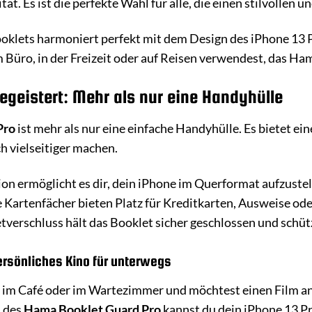
tät. Es ist die perfekte Wahl für alle, die einen stilvollen
Booklets harmoniert perfekt mit dem Design des iPhone 13 
im Büro, in der Freizeit oder auf Reisen verwendest, das Ha
begeistert: Mehr als nur eine Handyhülle
Pro
ist mehr als nur eine einfache Handyhülle. Es bietet ein
h vielseitiger machen.
ion ermöglicht es dir, dein iPhone im Querformat aufzuste
e Kartenfächer bieten Platz für Kreditkarten, Ausweise od
etverschluss hält das Booklet sicher geschlossen und schüt
ersönliches Kino für unterwegs
Zug, im Café oder im Wartezimmer und möchtest einen Film a
n des
Hama Booklet Guard Pro
kannst du dein iPhone 13 Pr