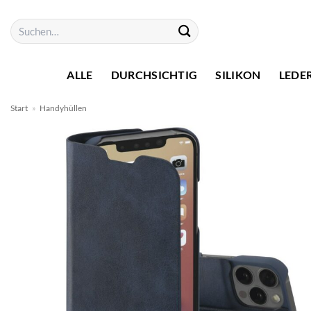
Zum
Suchen
Inhalt
nach:
springen
ALLE
DURCHSICHTIG
SILIKON
LEDE
Start
»
Handyhüllen