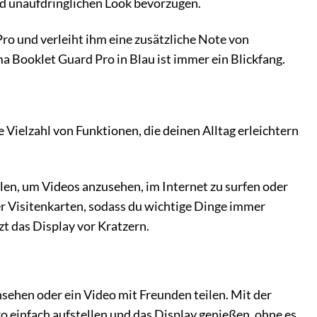
 und unaufdringlichen Look bevorzugen.
Pro und verleiht ihm eine zusätzliche Note von
ma Booklet Guard Pro in Blau ist immer ein Blickfang.
e Vielzahl von Funktionen, die deinen Alltag erleichtern
llen, um Videos anzusehen, im Internet zu surfen oder
er Visitenkarten, sodass du wichtige Dinge immer
zt das Display vor Kratzern.
nsehen oder ein Video mit Freunden teilen. Mit der
o einfach aufstellen und das Display genießen, ohne es