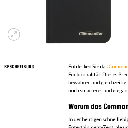
Entdecken Sie das
Comman
BESCHREIBUNG
Funktionalität. Dieses Pre
bewahren und gleichzeitig 
noch smarteres und elegan
Warum das Commande
In der heutigen schnelllebi
Entertainment-Zentrale und