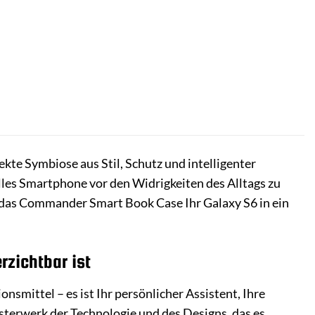
ekte Symbiose aus Stil, Schutz und intelligenter
lles Smartphone vor den Widrigkeiten des Alltags zu
ie das Commander Smart Book Case Ihr Galaxy S6 in ein
zichtbar ist
smittel – es ist Ihr persönlicher Assistent, Ihre
sterwerk der Technologie und des Designs, das es