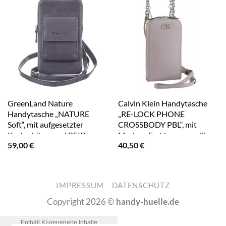
GreenLand Nature
Calvin Klein Handytasche
Handytasche „NATURE
„RE-LOCK PHONE
Soft“, mit aufgesetzter
CROSSBODY PBL“, mit
Kartenbörse und RFID-
Marken-Emblem vorne lila
59,00
€
40,50
€
Schutz grau
IMPRESSUM
DATENSCHUTZ
Copyright 2026 ©
handy-huelle.de