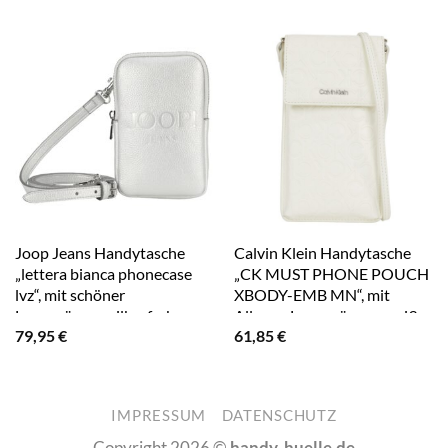
Joop Jeans Handytasche
Calvin Klein Handytasche
„lettera bianca phonecase
„CK MUST PHONE POUCH
lvz“, mit schöner
XBODY-EMB MN“, mit
Logoprägung silberfarben
Allover-Logoprägung weiß
79,95
€
61,85
€
IMPRESSUM
DATENSCHUTZ
Copyright 2026 ©
handy-huelle.de