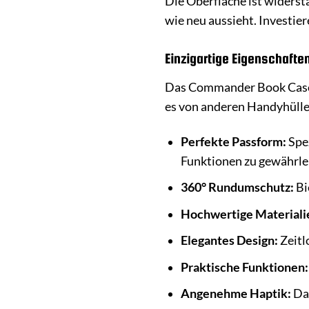
Die Oberfläche ist widers
wie neu aussieht. Investier
Einzigartige Eigenschaft
Das Commander Book Case C
es von anderen Handyhüll
Perfekte Passform:
Spez
Funktionen zu gewährle
360° Rundumschutz:
Bi
Hochwertige Materiali
Elegantes Design:
Zeitl
Praktische Funktionen:
Angenehme Haptik:
Das