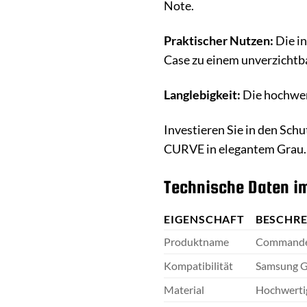
Note.
Praktischer Nutzen:
Die in
Case zu einem unverzichtba
Langlebigkeit:
Die hochwert
Investieren Sie in den Sch
CURVE in elegantem Grau. 
Technische Daten im
EIGENSCHAFT
BESCHR
Produktname
Commande
Kompatibilität
Samsung G
Material
Hochwerti