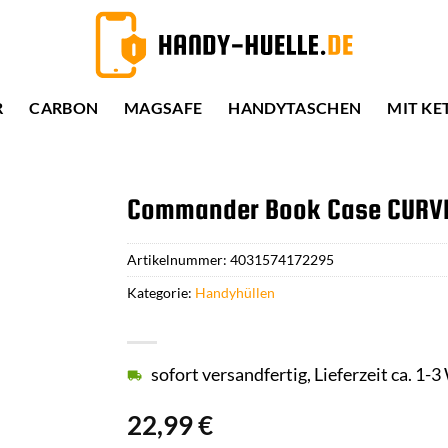
R
CARBON
MAGSAFE
HANDYTASCHEN
MIT KE
Commander Book Case CURVE f
Artikelnummer:
4031574172295
Kategorie:
Handyhüllen
sofort versandfertig, Lieferzeit ca. 1-
22,99
€