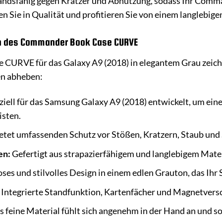
tandsfähig gegen Kratzer und Abnutzung, sodass Ihr Com
en Sie in Qualität und profitieren Sie von einem langlebig
en des Commander Book Case CURVE
URVE für das Galaxy A9 (2018) in elegantem Grau zeichnet
en abheben:
iell für das Samsung Galaxy A9 (2018) entwickelt, um eine
isten.
etet umfassenden Schutz vor Stößen, Kratzern, Staub und
en:
Gefertigt aus strapazierfähigem und langlebigem Mater
oses und stilvolles Design in einem edlen Grauton, das Ih
Integrierte Standfunktion, Kartenfächer und Magnetversc
 feine Material fühlt sich angenehm in der Hand an und sor