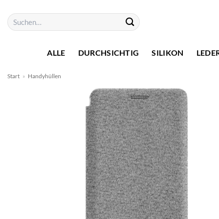
Zum
Suchen
Inhalt
nach:
springen
ALLE
DURCHSICHTIG
SILIKON
LEDE
Start
»
Handyhüllen