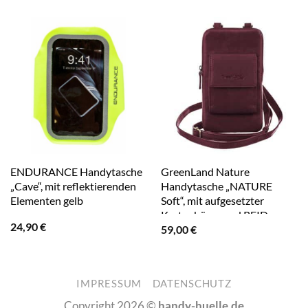
ENDURANCE Handytasche
GreenLand Nature
„Cave“, mit reflektierenden
Handytasche „NATURE
Elementen gelb
Soft“, mit aufgesetzter
Kartenbörse und RFID-
24,90
€
59,00
€
Schutz rot
IMPRESSUM
DATENSCHUTZ
Copyright 2026 ©
handy-huelle.de