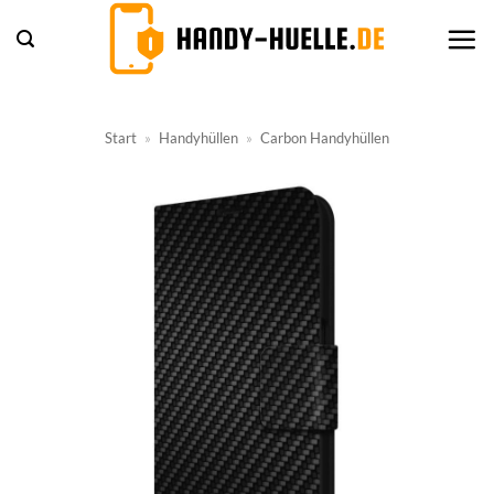
Zum
Inhalt
springen
Start
»
Handyhüllen
»
Carbon Handyhüllen