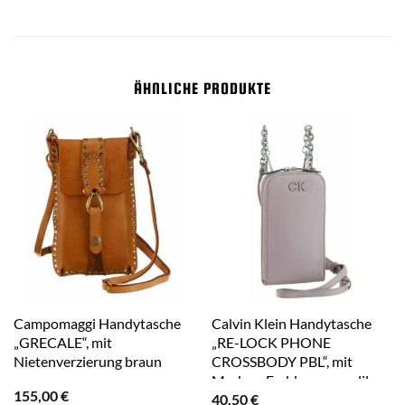
ÄHNLICHE PRODUKTE
Campomaggi Handytasche
Calvin Klein Handytasche
„GRECALE“, mit
„RE-LOCK PHONE
Nietenverzierung braun
CROSSBODY PBL“, mit
Marken-Emblem vorne lila
155,00
€
40,50
€