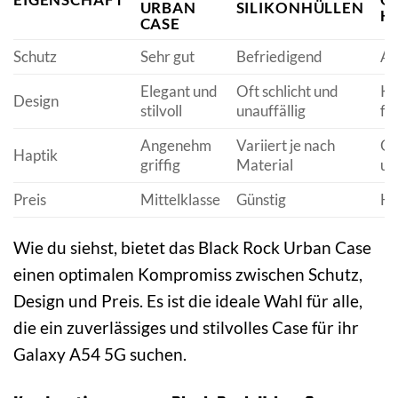
URBAN
SILIKONHÜLLEN
H
CASE
Schutz
Sehr gut
Befriedigend
Au
Elegant und
Oft schlicht und
Kl
Design
stilvoll
unauffällig
fu
Angenehm
Variiert je nach
Of
Haptik
griffig
Material
un
Preis
Mittelklasse
Günstig
Hö
Wie du siehst, bietet das Black Rock Urban Case
einen optimalen Kompromiss zwischen Schutz,
Design und Preis. Es ist die ideale Wahl für alle,
die ein zuverlässiges und stilvolles Case für ihr
Galaxy A54 5G suchen.