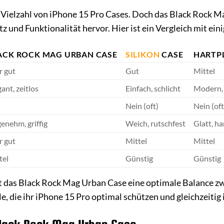
 Vielzahl von iPhone 15 Pro Cases. Doch das Black Rock Ma
z und Funktionalität hervor. Hier ist ein Vergleich mit e
ACK ROCK MAG URBAN CASE
SILIKON
CASE
HARTPL
r gut
Gut
Mittel
ant, zeitlos
Einfach, schlicht
Modern, 
Nein (oft)
Nein (oft
enehm, griffig
Weich, rutschfest
Glatt, ha
r gut
Mittel
Mittel
tel
Günstig
Günstig
et das Black Rock Mag Urban Case eine optimale Balance zwi
le, die ihr iPhone 15 Pro optimal schützen und gleichzeiti