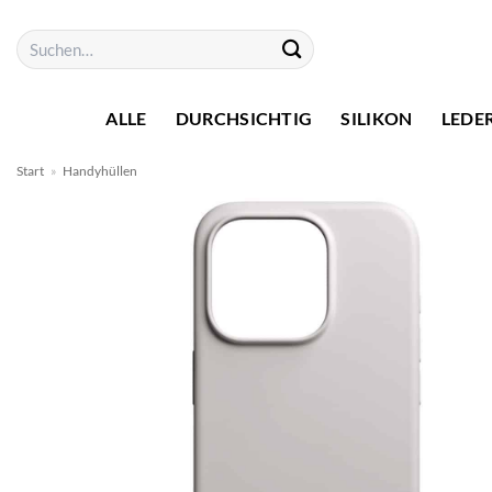
Zum
Suchen
Inhalt
nach:
springen
ALLE
DURCHSICHTIG
SILIKON
LEDE
Start
»
Handyhüllen