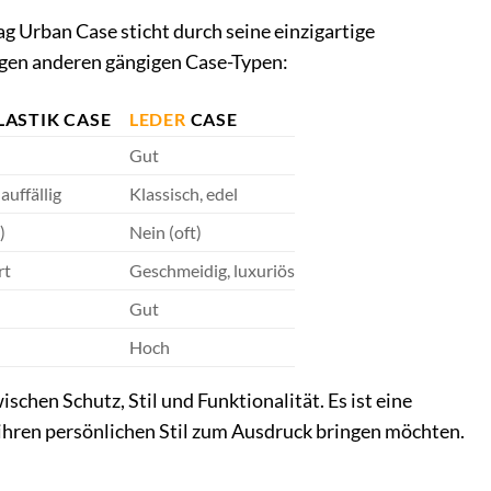
g Urban Case sticht durch seine einzigartige
inigen anderen gängigen Case-Typen:
ASTIK CASE
LEDER
CASE
Gut
auffällig
Klassisch, edel
)
Nein (oft)
rt
Geschmeidig, luxuriös
Gut
Hoch
schen Schutz, Stil und Funktionalität. Es ist eine
g ihren persönlichen Stil zum Ausdruck bringen möchten.