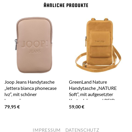
ÄHNLICHE PRODUKTE
Joop Jeans Handytasche
GreenLand Nature
„lettera bianca phonecase
Handytasche „NATURE
lvz“, mit schöner
Soft“, mit aufgesetzter
Logoprägung grau
Kartenbörse und RFID-
79,95
€
59,00
€
Schutz gelb
IMPRESSUM
DATENSCHUTZ