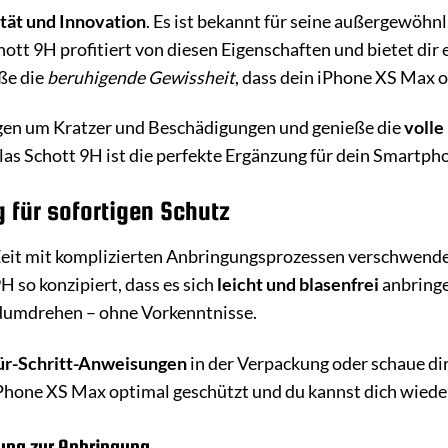
tät und Innovation
. Es ist bekannt für seine außergewöhn
tt 9H profitiert von diesen Eigenschaften und bietet dir 
ße die
beruhigende Gewissheit
, dass dein iPhone XS Max o
gen um Kratzer und Beschädigungen und genieße die
volle
as Schott 9H ist die perfekte Ergänzung für dein Smartpho
 für sofortigen Schutz
 Zeit mit komplizierten Anbringungsprozessen verschwend
H so konzipiert, dass es sich
leicht und blasenfrei
anbringe
ndumdrehen – ohne Vorkenntnisse.
für-Schritt-Anweisungen
in der Verpackung oder schaue di
iPhone XS Max optimal geschützt und du kannst dich wied
tung zur Anbringung