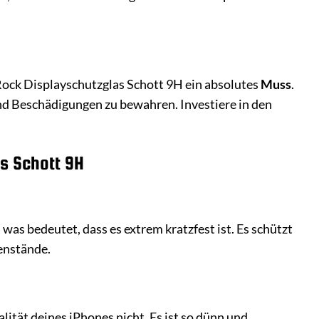
Rock Displayschutzglas Schott 9H ein absolutes
Muss
.
nd Beschädigungen zu bewahren. Investiere in den
s Schott 9H
was bedeutet, dass es extrem kratzfest ist. Es schützt
enstände.
ität deines iPhones nicht. Es ist so dünn und