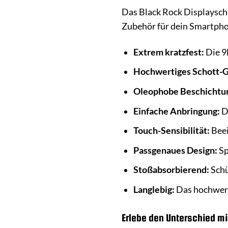
Das Black Rock Displayschu
Zubehör für dein Smartph
Extrem kratzfest:
Die 9
Hochwertiges Schott-G
Oleophobe Beschichtu
Einfache Anbringung:
Da
Touch-Sensibilität:
Beei
Passgenaues Design:
Sp
Stoßabsorbierend:
Schü
Langlebig:
Das hochwerti
Erlebe den Unterschied mi