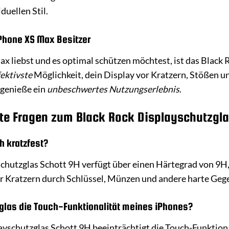
duellen Stil.
iPhone XS Max Besitzer
 liebst und es optimal schützen möchtest, ist das Black 
fektivste
Möglichkeit, dein Display vor Kratzern, Stößen u
 genieße ein
unbeschwertes Nutzungserlebnis
.
lte Fragen zum Black Rock Displayschutzgla
h kratzfest?
chutzglas Schott 9H verfügt über einen Härtegrad von 9H, 
or Kratzern durch Schlüssel, Münzen und andere harte Geg
zglas die Touch-Funktionalität meines iPhones?
ayschutzglas Schott 9H beeinträchtigt die Touch-Funktional