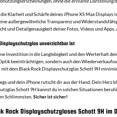
Abnutzungserscheinungen, ohne die
brillante Darstellung
d
r die Klarheit und Schärfe deines iPhone XS Max Displays i
seine außergewöhnliche Transparenz und Widerstandsfähigk
acht und Detailgenauigkeit deiner Fotos, Videos und Apps, 
isplayschutzglas unverzichtbar ist
eine Investition in die Langlebigkeit und den Werterhalt d
e Optik beeinträchtigen, sondern auch den Wiederverkauf
mit dem Black Rock Displayschutzglas Schott 9H minimiers
rwegs und dein iPhone rutscht dir aus der Hand. Dein Herz b
tzglas Schott 9H kannst du in solchen Situationen beruhig
dem Schlimmsten.
Sicher ist sicher!
ack Rock Displayschutzglases Schott 9H im D