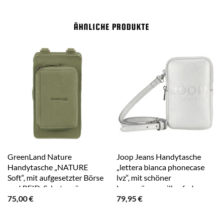
ÄHNLICHE PRODUKTE
GreenLand Nature
Joop Jeans Handytasche
Handytasche „NATURE
„lettera bianca phonecase
Soft“, mit aufgesetzter Börse
lvz“, mit schöner
und RFID-Schutz grün
Logoprägung silberfarben
75,00
€
79,95
€