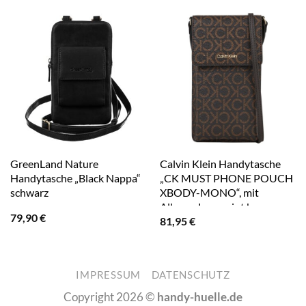
GreenLand Nature
Calvin Klein Handytasche
Handytasche „Black Nappa“
„CK MUST PHONE POUCH
schwarz
XBODY-MONO“, mit
Allover-Logoprint braun
79,90
€
81,95
€
IMPRESSUM
DATENSCHUTZ
Copyright 2026 ©
handy-huelle.de