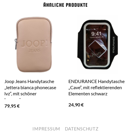
ÄHNLICHE PRODUKTE
Joop Jeans Handytasche
ENDURANCE Handytasche
„lettera bianca phonecase
„Cave“, mit reflektierenden
lvz“, mit schöner
Elementen schwarz
Logoprägung grau
24,90
€
79,95
€
IMPRESSUM
DATENSCHUTZ